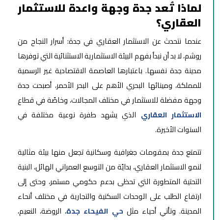
لماذا تُعد جدة وجهة واعدة للاستثمار
العقاري؟
عندما نتحدث عن الاستثمار العقاري في جدة: أسرار النجاح من
روشم، لا بد أن نبدأ بفهم البيئة الاستثمارية الاستثنائية التي توفرها
مدينة جدة نفسها. باعتبارها العاصمة الاقتصادية غير الرسمية
للمملكة، ومينائها البحري الأهم على البحر الأحمر، أصبحت جدة
وجهة مفضلة للاستثمار في مختلف المجالات، وخاصًة في قطاع
الاستثمار العقاري
الذي يشهد طفرة نوعية مختلفة في
السنوات الأخيرة.
تتمتع جدة بمقومات جغرافية وسكانية تجعل منها بيئة مثالية
لنمو الاستثمار العقاري، بدايًة من التوسع العمراني الهائل، البنية
التحتية المتطورة التي تحظى بدعم حكومي مستمر، وحتى إلى
ارتفاع الطلب على الوحدات السكنية والتجارية في مختلف أنحاء
المدينة. وتأتي أحياء مثل
حي الفيحاء جدة
، الروضة، النعيم،