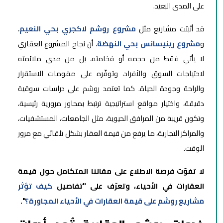
على المدى البعيد.
قد أثبتت مشاريع مثل
مشروع روشم لاكجري بحي النعيم
،
و
مشروع رينيسانس بحي النهضة
، أن نجاح المشروع العقاري
لا يأتي فقط من حجمه أو فخامته، بل من مدى ملائمته
لاحتياجات السوق والأفراد، وتوفّره على مقومات الاستقرار
والراحة وجودة الحياة. كما تعتمد روشم على دراسات سوقية
دقيقة، واختيار مواقع استراتيجية ترتبط بمحاور مرورية رئيسية،
وتكون قريبة من المرافق الحيوية، مثل الجامعات، المستشفيات،
والمراكز التجارية، ما يرفع من قيمة العقار بشكل تلقائي مع مرور
الوقت.
لا تفوّت فرصة الاطلاع على مقالنا المتكامل حول قيمة
العقارات في الأحياء، وتعرّف على "تفاصيل
كيف تؤثر
مشاريع روشم على قيمة العقارات في الأحياء المجاورة؟
".