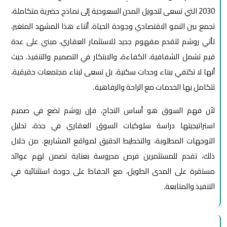
2030 التي تسعى لتحويل المدن السعودية إلى نماذج حضرية متكاملة،
تجمع بين النمو الاقتصادي وجودة الحياة. أثناء هذا المشهد المتغير،
تأتي روشم لتقدم مفهوم جديد للاستثمار العقاري، مبني على عدة
قيم تشمل الشفافية، الكفاءة، والابتكار في التصميم والتنفيذ. حيث
أنها لا تكتفي ببناء وحدات سكنية، بل تسعى لبناء مجتمعات حقيقية،
تتكامل بها الخدمات مع الراحة والرفاهية.
لأن فهم السوق هو أساس النجاح، فإن روشم تضع في صميم
استراتيجيتها دراسة سلوكيات السوق العقاري في جدة، تحليل
التوجهات المطلوبة، والتخطيط الدقيق لمواقع المشاريع. من خلال
ذلك، تقدم للمستثمرين فرص مدروسة بعناية تضمن لهم عوائد
مستقرة على المدى الطويل، مع الحفاظ على جودة استثنائية في
التنفيذ والمتابعة.