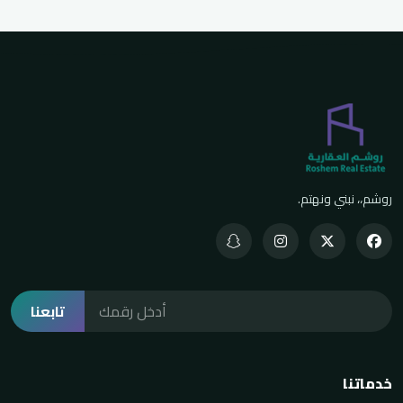
روشم،، نبني ونهتم.
تابعنا
خدماتنا