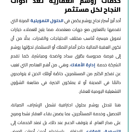
خدمات روشم العقارية تُعد أدوات
النجاح لكل مستثمر
أحد أبرز أسرار نجاح روشم يكمن في
الحلول التمويلية
المرنة التي
تقدمها بالتعاون مع جهات معتمدة، مما يتيح للعملاء خيارات
تمويل ميسرة تُناسب مختلف الاحتياجات والقدرات. بدلًا من أن
تكون العقبة المالية حاجز أمام التملك أو الاستثمار، تحوّلها روشم
إلى فرصة مدروسة بطُرق سداد واضحة ومباشرة. كما تقدم
الشركة خدمة
إدارة الأملاك
، وهي من أهم العناصر التي تغيب
عن تفكير الكثير من المستثمرين، خاصًة أولئك الذين لا يتواجدون
دائمًا في المدينة أو لا يملكون الخبرة في متابعة الشؤون
التشغيلية اليومية للعقار.
هنا تتدخل روشم بحلول احترافية تشمل الإشراف، الصيانة،
التحصيل، وخدمة المستأجرين، بما يضمن بقاء العقار نشط ومربح
على مدار العام. لا يتوقف الدعم عند ذلك، بل تمتد الخدمات إلى
التسويق العقاري
الاحترافي باستخدام أحدث أدوات العرض