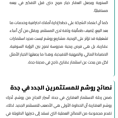
السنوية ويجعل العقار خيار مربح حتى قبل التفكير في بيعه
مستقبليًا.
كما أن اعتماد الشركة على خطط إدارة أملاك احترافية وخدمات ما
بعد البيع، يُضيف طمأنينة وثقة لدى المستثمر، ويقلل من أي أعباء
تشغيلية قد تؤثر على الربحية. مشاريع روشم ليست مجرد استثمارات
عقارية، بل هي فرص ربحية مدروسة تمزج بين الرؤية السوقية،
الانضباط المالي، والمهنية التنفيذية، وهذا ما يجعلها الخيار الأمثل
لكل من يبحث عن استثمار عقاري ناجح في مدينة جدة.
نصائح روشم للمستثمرين الجدد في جدة
ضمن رحلة الاستثمار العقاري في جدة: أسرار النجاح من روشم، تُدرك
روشم العقارية أن الخطوة الأولى هي الأصعب للمستثمر الجديد. لذلك،
تقدم مجموعة من النصائح العملية التي تستند إلى خبرتها الطويلة في