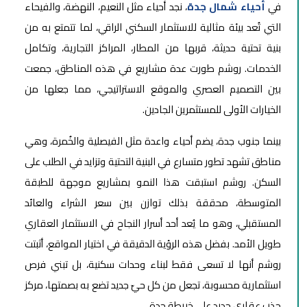
في
أحياء شمال جدة
، نجد أحياء مثل النعيم، النهضة، والفيحاء
التي تُعد بيئة مثالية للاستثمار السكني الراقي، لما تتمتع به من
بنية تحتية حديثة، قربها من المطار، المراكز التجارية، وتكامل
الخدمات. روشم طورت عدة مشاريع في هذه المناطق، جمعت
بين التصميم العصري والموقع الاستراتيجي، مما جعلها من
الخيارات الأولى للمستثمرين الجادين.
بينما جنوب جدة، يضم أحياء واعدة مثل الفيصلية والخُمرة، وهي
مناطق تشهد تطور متسارع في البنية التحتية وتزايد في الطلب على
السكن. روشم استبقت هذا النمو بمشاريع موجهة للطبقة
المتوسطة، محققة بذلك توازن بين سعر الشراء والعائد
المستقبلي، وهو ما يُعد أحد أسرار النجاح في الاستثمار العقاري
طويل الأمد. بفضل هذه الرؤية الدقيقة في اختيار المواقع، أثبتت
روشم أنها لا تسعى فقط لبناء وحدات سكنية، بل تبني فرص
استثمارية محسوبة، تجعل من كل حيّ جديد تضع به بصمتها، مركز
جذب عقاري جديد على خريطة جدة.