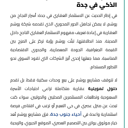
الذكي في جدة
في إطار الحديث عن الاستثمار العقاري في جدة: أسرار النجاح من
روشم، لا يمكن تجاهل الدور المحوري الذي تقدمه شركة روشم
العقارية في إعادة تعريف مفهوم الاستثمار العقاري الناجح داخل
المدينة. منذ انطلاقتها، تبنّت روشم رؤية تركز على المزج بين
القيمة الجغرافية، الجودة المعمارية، والجدوى الاقتصادية
المناسبة، مما جعلها إحدى أبرز الشركات التي تقود السوق نحو
التطور المستدام.
لا تتوقف مشاريع روشم على بيع وحدات سكنية فقط، بل تقدم
حلول تمويلية
عقارية متكاملة تراعي احتياجات الأسرة
السعودية وتطلعات المستثمرين المحليين والدوليين. سواء كنت
تبحث عن منزل عصري في حي النعيم أو ترغب في اقتناص فرصة
استثمارية واعدة في
أحياء جنوب جدة
، فإن مشاريع روشم تُعد
خيار موثوق يوازن بين التصميم العصري، الموقع الحيوي، والربحية