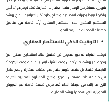
شهري مستقر من الإيجار. بينما العقارات التجارية، فقد توفر عوائد أعلى
ولكنها ترتبط بدورات اقتصادية وتحتاج إدارة أكثر احترافية. تنصح روشم
المستثمر المبتدئ ببدء الاستثمار السكني أولًا، خاصة في مناطق
مكتملة الخدمات وسريعة النمو.
التوقيت الذكي للاستثمار العقاري
توقيت الشراء له دور محوري في تحقيق عائد استثماري مجزي. من
وجهة نظر روشم، فإن أفضل وقت للشراء ليس بالضرورة وقت الركود أو
الازدهار فقط، بل عندما يتوفر عقار بمواصفات ممتازة وسعر عادل
في منطقة ذات مستقبل تنموي واضح. المشاريع العقارية الجديدة
التي ما زالت في مرحلة البناء تُعد فرص ذهبية، خاصة مع العروض
التمويلية التي تقدمها روشم العقارية.