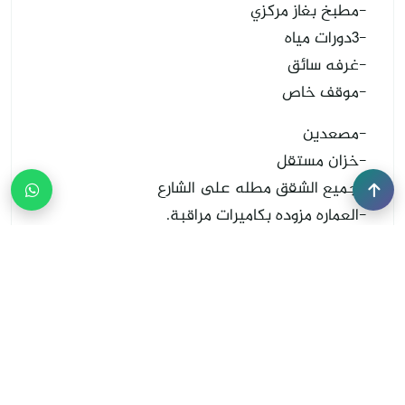
-مطبخ بغاز مركزي
-3دورات مياه
-غرفه سائق
-موقف خاص
-مصعدين
-خزان مستقل
-جميع الشقق مطله على الشارع
-العماره مزوده بكاميرات مراقبة.
غرف: 5
0 ريال
المساحة: 170 متر²
احجز وحدتك الآن