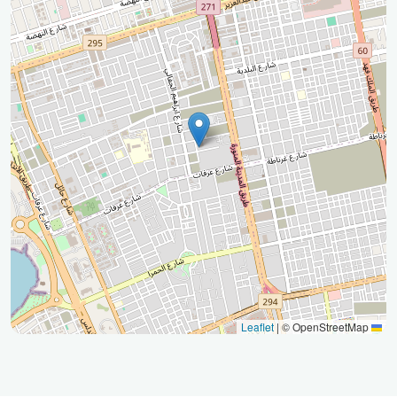
|
© OpenStreetMap
Leaflet