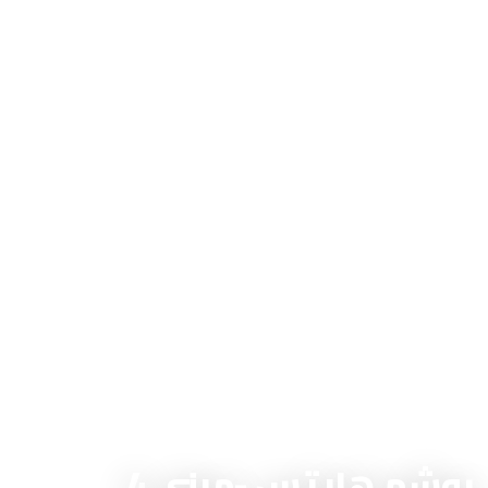
الرئيسية
←
مشاريعنا
←
روشم هايتس -مبنى 4
روشم هايتس -مبنى 4