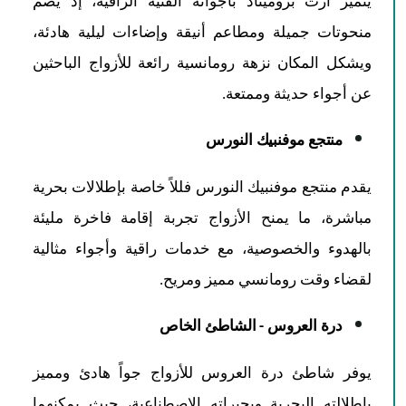
يتميز آرت بروميناد بأجوائه الفنية الراقية، إذ يضم
منحوتات جميلة ومطاعم أنيقة وإضاءات ليلية هادئة،
ويشكل المكان نزهة رومانسية رائعة للأزواج الباحثين
عن أجواء حديثة وممتعة.
منتجع موفنبيك النورس
يقدم منتجع موفنبيك النورس فللاً خاصة بإطلالات بحرية
مباشرة، ما يمنح الأزواج تجربة إقامة فاخرة مليئة
بالهدوء والخصوصية، مع خدمات راقية وأجواء مثالية
لقضاء وقت رومانسي مميز ومريح.
درة العروس - الشاطئ الخاص
يوفر شاطئ درة العروس للأزواج جواً هادئ ومميز
بإطلالته البحرية وبحيراته الاصطناعية، حيث يمكنهما