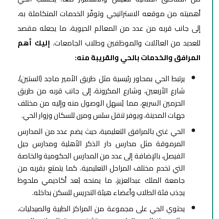
أهميته من موقعه الاستراتيجي وتوفّر الخدمات المتكاملة به،
إلى جانب قربه من عدد من المعالم الحيوية، ما يجعله مقصد
للعديد من العائلات والموظفين وطلاب الجامعات.
إليك أهم
المرافق والخدمات بالحي والقريبة منه:
يرتبط الحي بمحاور رئيسية مثل طريق الأمير ماجد (الستين)،
شارع الأربعين، وشارع المكرونة، إلى جانب قربه من طريق
الحرمين السريع، مما يُسهل الوصول منه وإليه من مختلف
جهات المدينة، ويوفر تنقل سلس ومرن للسكان وزوار الحي.
الحي غني بالمرافق التعليمية، حيث يضم عدد من المدارس
المرموقة مثل مدارس دار الذكر الأهلية ومدارس جيل
الفيصل، بالإضافة إلى عدد من المدارس الحكومية والخاصة
التي تخدم مختلف المراحل التعليمية. كما يتمتع بقربه من
جامعة الملك عبدالعزيز، ما يمنحه بُعد أكاديمي ملحوظ
يجذب فئة الطلاب وأعضاء هيئة التدريس للسكن بداخله.
يحتوي الحي على مجموعة من المراكز الطبية والصيدليات،