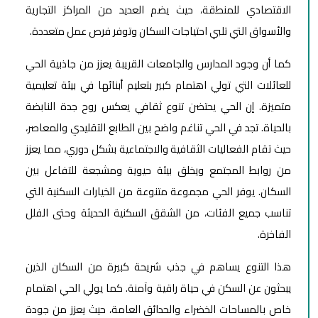
الاقتصادي للمنطقة، حيث يضم العديد من المراكز التجارية
والأسواق التي تلبي احتياجات السكان وتوفر فرص عمل متعددة.
كما أن وجود المدارس والجامعات القريبة يعزز من جاذبية الحي
للعائلات التي تولي اهتمام كبير بتعليم أبنائها في بيئة تعليمية
متميزة. إن الحي يحتضن تنوع ثقافي يعكس روح جدة النابضة
بالحياة. تجد في الحي تناغم واضح بين الطابع التقليدي والمعاصر،
حيث تقام الفعاليات الثقافية والاجتماعية بشكل دوري، مما يعزز
من روابط المجتمع ويخلق بيئة حيوية ومشجعة للتفاعل بين
السكان. يوفر الحي مجموعة متنوعة من الخيارات السكنية التي
تناسب جميع الفئات، من الشقق السكنية الحديثة وحتى الفلل
الفاخرة.
هذا التنوع يساهم في جذب شريحة كبيرة من السكان الذين
يبحثون عن السكن في حياة راقية وآمنة. كما يولي الحي اهتمام
خاص بالمساحات الخضراء والحدائق العامة، حيث يعزز من جودة