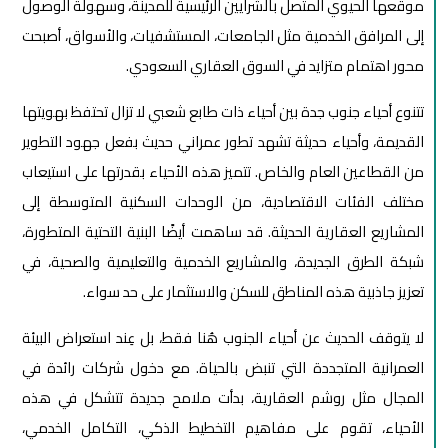
موقعها الحيوي المتصل بالشرايين الرئيسية للمدينة، وسهولة الوصول
إلى المرافق الخدمية مثل الجامعات، المستشفيات، والأسواق، أصبحت
محور اهتمام متزايد في السوق العقاري السعودي.
تتنوع أحياء جنوب جدة بين أحياء ذات طابع شعبي لا تزال تحتفظ بهويتها
القديمة، وأحياء حديثة تشهد تطور عمراني حديث بفعل جهود التطوير
من القطاعين العام والخاص. تتميز هذه الأحياء بقدرتها على استيعاب
مختلف الفئات الاقتصادية، من الوحدات السكنية المتوسطة إلى
المشاريع العقارية الحديثة. قد ساهمت أيضًا البنية التحتية المتطورة،
شبكة الطرق الجديدة، والمشاريع الخدمية والتعليمية والصحية، في
تعزيز جاذبية هذه المناطق للسكن والاستثمار على حد سواء.
لا يتوقف الحديث عن أحياء الجنوب هُنا فقط، بل عِند استعراض البيئة
العمرانية المتجددة التي تنبض بالحياة. مع دخول شركات رائدة في
المجال مثل روشم العقارية، بدأت ملامح جديدة تتشكل في هذه
الأحياء، تقوم على مفاهيم التخطيط الذكي، التكامل الخدمي،