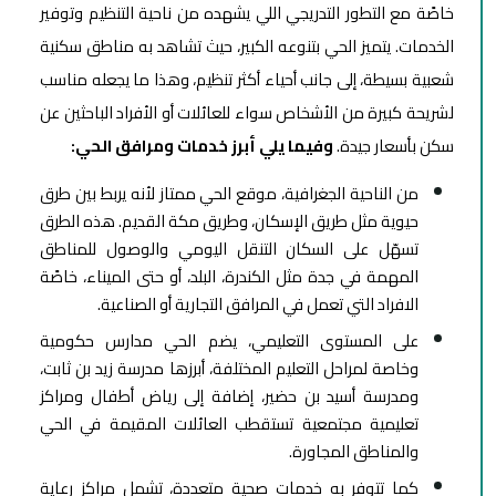
خاصًة مع التطور التدريجي اللي يشهده من ناحية التنظيم وتوفير
الخدمات. يتميز الحي بتنوعه الكبير، حيث تشاهد به مناطق سكنية
شعبية بسيطة، إلى جانب أحياء أكثر تنظيم، وهذا ما يجعله مناسب
لشريحة كبيرة من الأشخاص سواء للعائلات أو الأفراد الباحثين عن
سكن بأسعار جيدة.
وفيما يلي أبرز خدمات ومرافق الحي:
من الناحية الجغرافية، موقع الحي ممتاز لأنه يربط بين طرق
حيوية مثل طريق الإسكان، وطريق مكة القديم. هذه الطرق
تسهّل على السكان التنقل اليومي والوصول للمناطق
المهمة في جدة مثل الكندرة، البلد، أو حتى الميناء، خاصًة
الافراد التي تعمل في المرافق التجارية أو الصناعية.
على المستوى التعليمي، يضم الحي مدارس حكومية
وخاصة لمراحل التعليم المختلفة، أبرزها مدرسة زيد بن ثابت،
ومدرسة أسيد بن حضير، إضافة إلى رياض أطفال ومراكز
تعليمية مجتمعية تستقطب العائلات المقيمة في الحي
والمناطق المجاورة.
كما تتوفر به خدمات صحية متعددة، تشمل مراكز رعاية