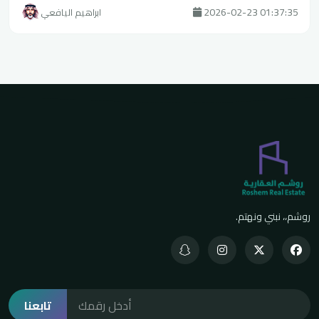
2026-02-23 01:37:35
ابراهيم اليافعي
روشم،، نبني ونهتم.
تابعنا