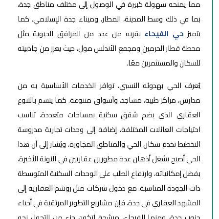
مما يمنحه سهولة كبيرة في الوصول إلى مختلف مناطق جدة،
بما في ذلك وسط المدينة، المطار، وميناء جدة الإسلامي. كما
يتميز
حي الفيحاء
بقربه من عدد من المرافق الحيوية مثل
محطة قطار الحرمين ومجمع الأندلس مول، حيث يعزز من جاذبيته
للسكان والمستثمرين معًا.
يُعرف الحي بهدوئه النسبي، توافر الخدمات الأساسية به من
مدارس، مراكز طبية، مساجد، وأسواق متنوعة. كما يتسم بالتنوع
العقاري الذي يضم شقق سكنية بمساحات متعددة، تناسب
احتياجات العائلات المختلفة، إضافة إلى وحدات تجارية مدروسة
التخطيط تخدم سكان الحي والمناطق المجاورة. ويُشار إلى أن هذا
الحي أصبح يشغل أذهان عدة مطورين عقاريين في الآونة الأخيرة،
بفضل إمكانياته، وارتفاع الطلب على الوحدات السكنية المتوسطة
ذات الجودة المناسبة. مع دخول شركات مثل روشم العقارية إلى
المشهد العقاري في جدة، فإن مشاريع التطوير المرتقبة في أحياء
جنوب جدة، ومنها الفيحاء، مرشحة لتكون جزء من التحول نحو