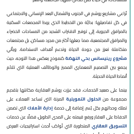
تُراعي مشاريع روشم في الجنوب والشمال البعد الإنساني والاجتماعي
في كل تفاصيلها؛ بدايًة من التخطيط الذي يربط المجمعات السكنية
بالمرافق الحيوية، إلى توفير الاقتراب الشديد من المساحات الخضراء
والمرافق المجتمعية، مما جعلها أكثر من مجرد مساكن، بل مجتمعات
متكاملة تعزز من جودة الحياة وتدعم أهداف الاستدامة. ويأتي
مشروع رينيسانس بحي النهضة
كنموذج يعكس هذا التوجه، حيث
يجمع بين التصميم المعماري المميز والوظائف العملية التي تلائم
أنماط الحياة الحديثة.
بينما على صعيد الخدمات، فقد عززت روشم العقارية مكانتها بتقديم
مجموعة من
الحلول التمويلية
المرنة التي تساعد العملاء على
تملك وحداتهم بكل يُسر، إضافة إلى خدمة
إدارة الأملاك
التي تضمن
الحفاظ على العقار ورفع قيمته على المدى الطويل، فضلًا عن خدمات
التسويق العقاري
المتطورة التي تُواكب أحدث استراتيجيات العرض