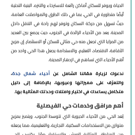
الحياة ويوفر للسكان أماكن رائعة للاسترخاء والتنزه. البنية التحتية
أيضًا متطورة في الحي، بما في ذلك الطرق والمواصلات العامة،
حيثُ تسهل من حركة السكان وتوفر لهم راحة في التنقل داخل
المدينة. يعد من الأحياء الرائدة في الجنوب، حيث يجمع بين العديد
من المزايا التي تجعل منه حي مثالي للسكن أو الاستثمار. إن مزيج
الثقافة، الاقتصاد، التعليم، والاستدامة يجعل هذا الحي واحد من
أهم الأحياء التي تساهم في ازدهار المدينة.
ندعوك لزيارة مقالنا الشامل عن
أحياء شمال جدة
،
والتعرّف على مميزاتها وعيوبها، بالإضافة إلى دليل
متكامل يساعدك في اختيار وامتلاك وحدتك المثالية بها.
أهم مرافق وخدمات حي الفيصلية
يُعد الحي من الأحياء الحيوية التي تتوسط الجنوب، ويتميز بمزيج
متوازن من الاستخدامات السكنية، التجارية، والتعليمية، مما يجعله
من المناطق المثالية للعيش والاستقرار معًا. يكتسب الحي