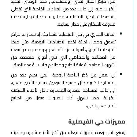
مثل مركز العبير الطبي، ومستشفى جدة الوطني الجديد
القريب منه، إلى جانب عدد من العيادات الخاصة التي تغطي
التخصصات الطبية المختلفة، مما يوفر خدمات رعاية صحية
متنوعة للسكان على مدار الساعة.
الجانب التجاري في حي الفيصلية نشط جدًا، إذ تنتشر به مراكز
تسوق ومحال تجزئة تخدم الاحتياجات اليومية، مثل مركز
الفيصلية التجاري، أسواق عبد الله العثيم، ومجموعة واسعة
من المطاعم والمقاهي التي تلبي أذواق متعددة، من
أشهرها مطعم شواية الخليج ومطاعم فاست فود عالمية.
لن نغفل عن ذكر الناحية الروحية، الحي يضم عدد من
المساجد الكبيرة مثل مسجد السبعين، مسجد الأمير متعب،
إلى جانب المساجد الصغيرة المنتشرة داخل الأحياء السكنية
القريبة، مما يسهل أداء الصلوات ويعزز من الطابع
المجتمعي للحي.
مميزات حي الفيصلية
يتمتع الحي بعدة مميزات تجعله من أكثر الأحياء شهرة وجاذبية