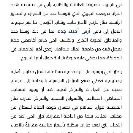
في الجنوب، خصوصًا للعائلات والطلاب. يأتي في مقدمة هذه
المزايا موقعه الحيوي الذي يتوسط عدد من الشوارع والمحاور
الرئيسية مثل طريق الأمير ماجد، وشارع الأربعين، ما يتيح سهولة
التنقل إلى باقي
أرقى أحياء جدة
، بما في ذلك وسط جدة
والمناطق الحيوية الأخرى. ويكتسب الحي طابع أكاديمي مميز
بفضل قربه من جامعة الملك عبدالعزيز، إحدى أكبر الجامعات في
المملكة، مما يضفي عليه حيوية شبابية طوال أيام الأسبوع.
يتميّز الحي بتوفره على بنية خدمية متكاملة، تشمل مدارس أهلية
وحكومية تغطي جميع المراحل الدراسية، بالإضافة إلى مرافق
صحية مثل العيادات والمراكز الطبية. كما أن وجود المساجد،
المقاهي، المطاعم، والأسواق الشعبية والمراكز التجارية مثل
الفيصلية مول، يساهم في تحسين جودة الحياة للسكان من
مختلف الفئات. بينما من الناحية العقارية، فإن الحي يُعد من
الأحياء التي توفر خيارات سكنية بأسعار مناسبة مقارنةً بالأحياء