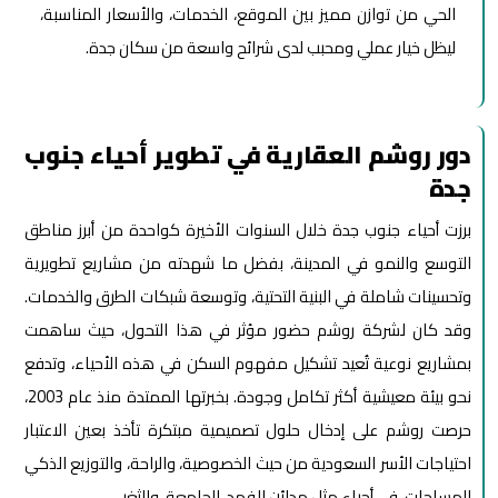
الحي من توازن مميز بين الموقع، الخدمات، والأسعار المناسبة،
ليظل خيار عملي ومحبب لدى شرائح واسعة من سكان جدة.
دور روشم العقارية في تطوير أحياء جنوب
جدة
برزت أحياء جنوب جدة خلال السنوات الأخيرة كواحدة من أبرز مناطق
التوسع والنمو في المدينة، بفضل ما شهدته من مشاريع تطويرية
وتحسينات شاملة في البنية التحتية، وتوسعة شبكات الطرق والخدمات.
وقد كان لشركة روشم حضور مؤثر في هذا التحول، حيث ساهمت
بمشاريع نوعية تُعيد تشكيل مفهوم السكن في هذه الأحياء، وتدفع
نحو بيئة معيشية أكثر تكامل وجودة. بخبرتها الممتدة منذ عام 2003،
حرصت روشم على إدخال حلول تصميمية مبتكرة تأخذ بعين الاعتبار
احتياجات الأسر السعودية من حيث الخصوصية، والراحة، والتوزيع الذكي
للمساحات، في أحياء مثل مدائن الفهد، الجامعة، والثغر.