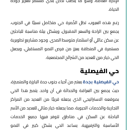
الإنارة العامة، وهو ما يتطلب تدخل بلدي مستمر لتعزيز جودة
الحياة.
رغم هذه العيوب، تظل الخُمرة حي متكامل نسبيًا في الجنوب،
يجمع بين الراحة والسعر المقبول، ويشكل بيئة مناسبة للباحثين
عن سكن عائلي أو استثمار متوسط المدى. وجود مشاريع تطويرية
مستمرة في المنطقة يعزز من فرص النمو المستقبلي، ويجعل
الحي خيار مرن للعديد من الشرائح المجتمعية.
حي الفيصلية
حي الفيصلية بجدة
يعتبر من أحياء جنوب جدة البارزة والمتميزة،
حيث يجمع بين العراقة والحداثة في آن واحد. يتميز هذا الحي
بموقعه الاستراتيجي الذي يجعله قريبًا من العديد من المراكز
التجارية والخدمات الحيوية، مما يجعله خيار مثالي للعديد من الأسر
الباحثة عن السكن في مناطق تتوفر فيها جميع الخدمات
الأساسية والترفيهية. يساعد الحي بشكل كبير في النمو