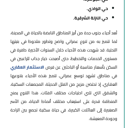
حي الوادي.
حي النزلة الشرقية.
تُعد أحياء جنوب جدة من أبرز المناطق النابضة بالحياة في المدينة،
لما تتميز به من تنوع عمراني واضح وتطور ملحوظ في بنيتها
التحتية. قد شهدت هذه الأحياء خلال السنوات الأخيرة طفرة في
مستوى الخدمات والتخطيط، حتى أصبحت خيار جذاب للراغبين في
السكن بأسعار مناسبة أو الباحثين عن فرص
الاستثمار العقاري
في مناطق تشهد توسع عمراني. تتميز هذه الأحياء بتنوعها
العقاري، إذ تحتضن مزيج من الفلل الحديثة، المجمعات السكنية،
والشقق التي تلبي احتياجات مختلف الفئات. هذا التنوع يمنح
المنطقة قدرة على استيعاب مختلف أنماط الحياة، من الأسر
الصغيرة إلى العائلات الكبيرة، في حياة سكنية تجمع بين الراحة
وجودة المعيشة.