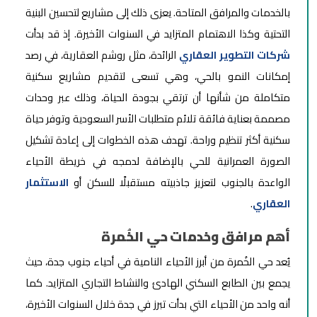
بالخدمات والمرافق المتاحة. يعزى ذلك إلى مشاريع لتحسين البنية
التحتية وكذا الاهتمام المتزايد في السنوات الأخيرة. إذ قد بدأت
شركات التطوير العقاري
الرائدة، مثل روشم العقارية، في رصد
إمكانات النمو بالحي، وهي تسعى لتقديم مشاريع سكنية
متكاملة من شأنها أن ترتقي بجودة الحياة، وذلك عبر وحدات
مصممة بعناية فائقة تلائم متطلبات الأسر السعودية وتوفر حياة
سكنية أكثر تنظيم وراحة. تهدف هذه الخطوات إلى إعادة تشكيل
الصورة العمرانية للحي بالإضافة لدمجه في خريطة الأحياء
الواعدة بالجنوب لتعزيز جاذبيته مستقبلًا للسكن أو
الاستثمار
العقاري
.
أهم مرافق وخدمات حي الخُمرة
يُعد حي الخُمرة من أبرز الأحياء النامية في أحياء جنوب جدة، حيث
يجمع بين الطابع السكني الهادئ والنشاط التجاري المتزايد. كما
أنه واحد من الأحياء التي بدأت تبرز في جدة خلال السنوات الأخيرة،