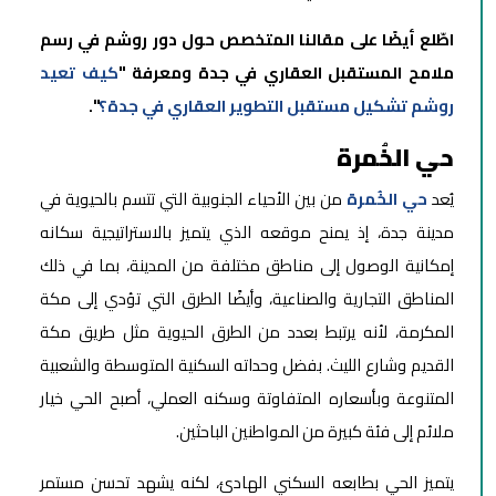
اطّلع أيضًا على مقالنا المتخصص حول دور روشم في رسم
ملامح المستقبل العقاري في جدة ومعرفة "
كيف تعيد
روشم تشكيل مستقبل التطوير العقاري في جدة؟
".
حي الخُمرة
يُعد
حي الخُمرة
من بين الأحياء الجنوبية التي تتسم بالحيوية في
مدينة جدة، إذ يمنح موقعه الذي يتميز بالاستراتيجية سكانه
إمكانية الوصول إلى مناطق مختلفة من المدينة، بما في ذلك
المناطق التجارية والصناعية، وأيضًا الطرق التي تؤدي إلى مكة
المكرمة، لأنه يرتبط بعدد من الطرق الحيوية مثل طريق مكة
القديم وشارع الليث. بفضل وحداته السكنية المتوسطة والشعبية
المتنوعة وبأسعاره المتفاوتة وسكنه العملي، أصبح الحي خيار
ملائم إلى فئة كبيرة من المواطنين الباحثين.
يتميز الحي بطابعه السكني الهادئ، لكنه يشهد تحسن مستمر