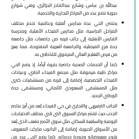
عبدالله بن عباس، وشارع عبدالقادر الجزائري، وهي شوارع
حيوية تضم عدد من المراكز التجارية والخدمية.
يحتضن الحي عدة مدارس أهلية وعالمية تخدم مختلف
المراحل الدراسية، مثل مدارس الفيحاء الأهلية، ومدرسة
الفارس الأهلية، إلى جانب قربه من جامعات مثل جامعة
جدة فرع الفيصلية، والجامعة العربية المفتوحة، مما يعزز
من فرص التعليم العالي المرموق للقاطنين به.
كما أن الخدمات الصحية حاضرة بقوة أيضًا، إذ يضم الحي
مراكز طبية مرموقة مثل مجمع الفيحاء الطبي، وعيادات
الفيحاء التخصصية، إضافة إلى قربه من مستشفيات كبرى
مثل المستشفى السعودي الألماني، ومستشفى جدة
الوطني الجديد.
الجانب الترفيهي والتجاري في حي الفيحاء يُعد من أبرز عناصر
الجذب حيث تنتشر مراكز التسوق التي تلبي مختلف الاحتياجات
اليومية والسلعية للسكان، مثل سوق الأمير متعب الذي يُعد
من الأسواق الحيوية، إضافة إلى الدانوب ماركت المعروف
بتنوع معروضاته وجودة خدماته. كما يضم الحي عدد من