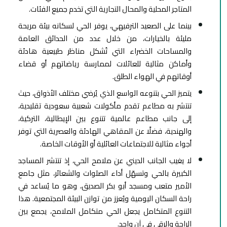
المتاجر المحلية والمحال التجارية التي تخدم جميع الفئات.
بينما على الصعيد الترفيهي، يوفر الحي لسكانه بيئة مريحة
مليئة بالخيارات، من خلال عدد من الحدائق العامة
والمساحات الخضراء التي تُشكل مناظر طبيعية هادئة
وأماكن مثالية للعائلات لممارسة رياضاتهم أو قضاء
أوقاتهم في الهواء الطلق.
يتميز الحي بتنوعه الواسع الذي يُرضي مختلف الأذواق، حيث
تنتشر به مطاعم تقدم مأكولات شعبية سعودية تقليدية،
إلى جانب مطاعم عالمية تتنوع بين الإيطالية، التركية،
والهندية، فضلًا عن المقاهي الهادئة والعصرية التي توفر
أجواء مثالية للاجتماعات العائلية أو الأوقات الخاصة.
لا يغيب الجانب الديني عن ملامح الحي، إذ تنتشر المساجد
الكبيرة بالحي وتسهّل أداء الصلوات والشعائر، مثل جامع
الأمير متعب ومسجد أبو بكر الصديق، وهو ما يُساعد في
راحة السكان اليومية ويُعزز من توازن البيئة المجتمعية. هذا
التنوع المتكامل يجعل الحي متكامل الملامح، يجمع بين
الراحة والرقي في آنٍ واحد.