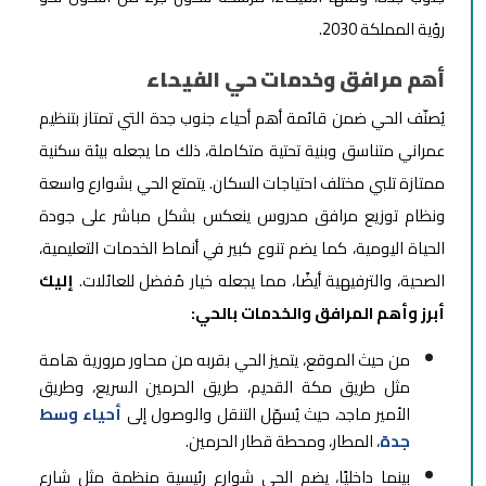
رؤية المملكة 2030.
أهم مرافق وخدمات حي الفيحاء
يُصنّف الحي ضمن قائمة أهم أحياء جنوب جدة التي تمتاز بتنظيم
عمراني متناسق وبنية تحتية متكاملة، ذلك ما يجعله بيئة سكنية
ممتازة تلبي مختلف احتياجات السكان. يتمتع الحي بشوارع واسعة
ونظام توزيع مرافق مدروس ينعكس بشكل مباشر على جودة
الحياة اليومية، كما يضم تنوع كبير في أنماط الخدمات التعليمية،
الصحية، والترفيهية أيضًا، مما يجعله خيار مُفضل للعائلات.
إليك
أبرز وأهم المرافق والخدمات بالحي:
من حيث الموقع، يتميز الحي بقربه من محاور مرورية هامة
مثل طريق مكة القديم، طريق الحرمين السريع، وطريق
الأمير ماجد، حيث يُسهّل التنقل والوصول إلى
أحياء وسط
جدة
، المطار، ومحطة قطار الحرمين.
بينما داخليًا، يضم الحي شوارع رئيسية منظمة مثل شارع