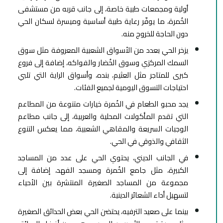
أولية ومجمعات طبية خاصة، إلى جانب قربه من مستشفى
الخُمرة، ما يوفّر رعاية طبية أساسية وميسرة لسكان الحي
دون الحاجة للخروج منه.
يزخر الحي بعدد من الأسواق الشعبية المعروفة مثل سوق
السمك المركزي وسوق الخُضار والفواكه، إضافة إلى فروع
كبرى للمتاجر مثل العثيم، بنده، وأسواق الراية التي تلبي
احتياجات التسوق اليومية لجميع الفئات.
يجد محبو الطعام في الخُمرة خيارات متنوعة من المطاعم
التي تقدم المأكولات المحلية والعربية، إلى جانب مطاعم
الوجبات السريعة والمقاهي الشعبية، مما يعكس التنوع
الثقافي والذوقي في الحي.
في الجانب الديني، يحتوي الحي على عدد من المساجد
الكبيرة، مثل جامع الخُمرة ومسجد الفهد، إضافة إلى
مجموعة من المساجد الصغيرة المنتشرة بين الأحياء
لتسهيل أداء الشعائر الدينية.
بينما على صعيد الترفيه، يحتضن الحي بعض الحدائق الصغيرة