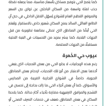
كما يتميز الحي بتوفير مساكن بأسعار مناسبة، مما يجعله نقطة
جذب لفئة واسعة من السكان الباحثين عن توازن بين السعر
والموقع. التنظيم العام للشوارع يُسهّل التنقل الداخلي، في حين أن
الطابع العائلي السائد يمنح السكان شعور خاص بالاستقرار. ويُعتبر
الحي أيضًا من المناطق التي تحظى بمتابعة تطويرية من قبل
الجهات البلدية، كما يبشر بمزيد من التحسينات في البنية التحتية
مستقبلًا من الجهات المختصة.
عيوب حي الخُمرة
رغم هذه الإيجابيات، لا يخلو الحي من بعض التحديات التي ينبغي
أخذها بعين الاعتبار. من أبرز تلك التحديات، ازدحام بعض المناطق
الحيوية، خاصةً في الشوارع التجارية القريبة من المدارس
والأسواق. كما أن بعض أجزاء الحي ما زالت بحاجة إلى تحسين في
التشجير والمرافق الترفيهية مقارنة بأحياء أكثر حداثة. كما يلاحظ
السكان في بعض المناطق ضعف في خدمات الصرف الصحي أو