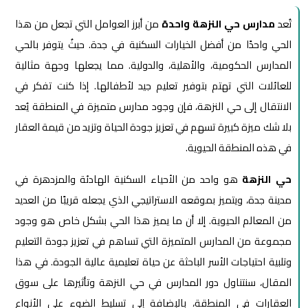
تُعد
مدارس حي النزهة واحدة
من أبرز العوامل التي تجعل من هذا
الحي واحدًا من أفضل الخيارات السكنية في جدة. حيثُ يتوفر بالحي
المدارس الحكومية، والأهلية، والدولية. مما يجعلها وجهة مثالية
للعائلات التي تهتم بتوفير تعليم جيد لأطفالها. إذا كنت تفكر في
الانتقال إلى حي النزهة، فإن وجود مدارس متميزة في المنطقة يُعد
بلا شك ميزة كبيرة تسهم في تعزيز جودة الحياة وتزيد من قيمة العقار
في هذه المنطقة الحيوية.
حي النزهة
هو واحد من الأحياء السكنية الهادئة والمزدهرة في
مدينة جدة، ويتميز بموقعه الاستراتيجي الذي يجعله قريبًا من العديد
من المعالم الحيوية. إلا أن ما يميز هذا الحي بشكل خاص هو وجود
مجموعة من المدارس المتميزة التي تساهم في تعزيز جودة التعليم
وتلبية احتياجات الأسر الباحثة عن حياة تعليمية عالية الجودة. في هذا
المقال، سنتناول دور المدارس في حي النزهة وتأثيرها على سوق
العقارات في المنطقة، بالإضافة إلى تسليط الضوء على الأنواع