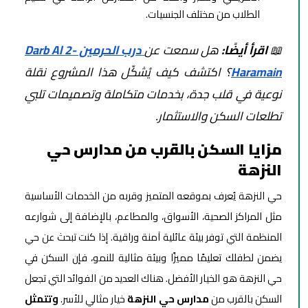
الطلاب من مختلف الجنسيات.
📖
اقرأ أيضًا:
هل سمعت عن
درب الحرمين -2 Darb Al
Haramain
؟ اكتشف كيف يُشكّل هذا المشروع نقلة
نوعية في قلب جدة، بخدمات متكاملة وتصميمات تلبي
تطلعات السكن والاستثمار.
مزايا السكن بالقرب من مدارس حي
النزهة
حي النزهة يُعرف بموقعه المتميز وقربه من الخدمات الأساسية
مثل المراكز الصحية، الأسواق، والمطاعم، بالإضافة إلى شوارعه
المنظمة التي توفر بيئة عائلية آمنة وراقية. إذا كنت تبحث عن حي
يضمن لطفلك تعليمًا مميزًا وبيئة مثالية للنمو، فإن السكن في
حي النزهة هو الخيار الأفضل. هناك العديد من الفوائد التي تجعل
السكن بالقرب من
مدارس حي النزهة
خيار مثالي للأسر.
وتتمثل