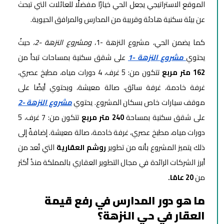
الموقع الاستراتيجي يجعل الحي خيارًا مفضلًا للعائلات التي تبحث
عن بيئة سكنية هادئة وقريبة من المدارس والمرافق الحيوية.
كما يضمن الحي، مشروع النزهة -1،
ومشروع النزهة -2،
حيثُ
يحتوي
مشروع النزهة -1
على شقق سكنية بمساحات تبدأ من
162 متر مربع
تتكون من: 5 غرف، 4 دورات مياه، مطبخ عصري،
غرفة خادمة، غرفة سائق، صالة معيشة، ويحتوي أيضًا على
موقف سيارات خاص بسكان المشروع. يحتوي
مشروع النزهة -2
على شقق سكنية بمساحة
240 متر مربع
تتكون من: 7 غرف، 5
دورات مياه، مطبخ عصري، غرفة خادمة، صالة معيشة. إضافةً إلى
ذلك يتميز المشروع بأنه من تطوير
روشم العقارية
التي تُعد من
أبرز الشركات الرائدة في مجال التطوير العقاري بالمملكة منذُ أكثر
من
20 عامًا.
ما هو دور المدارس في رفع قيمة
العقار في حي النزهة؟