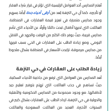
تُعتبر المدارس أحد العوامل الرئيسية التي تؤثر في قرار شراء العقار
أو تأجيره. كما أن حي النزهة يُعد من
أرقى أحياء جدة
أيضًا، يسهم
وجود مدارس متميزة في تعزيز قيمة العقارات في المنطقة.
العائلات التي لديها أطفال تبحث دائمًا وأولًا عن الأحياء التي تضُم
مدارس قريبة، حيثُ يوفر ذلك الكثير من الوقت والجهد في التنقل
اليومي. ومع زيادة الطلب على العقارات في الحي بسبب قربها
من مدارس مرموقة، تزايدت الأسعار في المنطقة بشكل ملحوظ
أيضًا.
زيادة الطلب على العقارات في حي النزهة
تُعد المدارس من العوامل التي ترفع من جاذبية الأحياء السكنية،
حيثُ تساهم في جذب العائلات التي تهتم بتوفير تعليم جيد
لأطفالها. مع وجود مجموعة من المدارس الحكومية والأهلية
والدولية في حي النزهة، ازداد الطلب على العقارات بشكل كبير في
السنوات الأخيرة. العديد من العائلات السعودية والعائلات