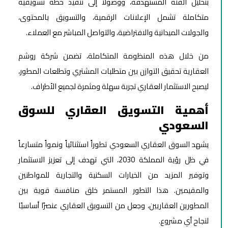
بتحليل الفئة المستهدفة، ووصولاً إلى تنفيذ خطة تسويقية
متكاملة تشمل الإعلانات الرقمية، والتسويق بالمحتوى،
والجولات الميدانية والافتراضية، والتواصل المباشر مع العملاء.
من خلال هذه المنظومة المتكاملة، تضمن شركة روشم
العقارية تحقيق التوازن بين متطلبات المشتري وتطلعات المطور،
ليصبح الاستثمار العقاري تجربة سهلة ومثمرة لجميع الأطراف.
أهمية التسويق العقاري للسوق
السعودي
يشهد السوق العقاري السعودي تطوراً استثنائياً ونمواً متسارعاً
في ظل رؤية المملكة 2030، التي تهدف إلى تعزيز الاستثمار
وتوفير المزيد من الخيارات السكنية والتجارية للمواطنين
والمقيمين. هذا التطور المستمر خلق منافسة قوية بين
المطورين العقاريين، وجعل من التسويق العقاري عنصرًا أساسيًا
لنجاح أي مشروع.