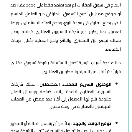
النجاح في سوق العقارات لم يعد يعتمد فقط على وجود عقار جيد
أو موقع مميز، بل أصبح التسويق الاحترافي هو العامل الحاسم
الذي يصنع الفارق في سرعة البيع، وحجم العائد الاستثماري، ورضا
العميل. هنا يظهر دور شركة التسويق العقاري كحلقة وصل
فعالة تجمع بين المشتري والبائع وتدير العملية بأعلى درجات
الكفاءة.
هناك عدة أسباب رئيسية تجعل الاستعانة بشركة تسويق عقاري
قراراً ذكياً لكل من الأفراد والمطورين العقاريين:
الوصول السريع للعملاء المحتملين:
تمتلك شركات
التسويق العقاري قاعدة بيانات ضخمة ووسائل اتصال
متنوعة تتيح لها الوصول إلى أكبر عدد ممكن من العملاء
المهتمين بالعقارات في وقت قصير.
توفير الوقت والجهد:
بدلاً من أن ينشغل المالك أو المطور
في عمليات البحث والتواصل والتسويق، تتولى الشركة هذه