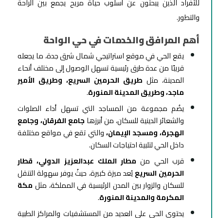
للأفراد الذين يبحثون عن أسلوب حياة مريح يجمع بين الراحة
والتطور.
أهم المرافق والخدمات في حي الواحة
يقع الحي في موقع استراتيجي شمال شرق جدة، ما يجعله
قريبًا من عدة طرق رئيسية تسهل الوصول إلى مختلف أنحاء
المدينة، مثل
طريق الحرمين السريع، وطريق الأمير
ماجد، وطريق المدينة المنورة
.
يضُم مجموعة من المساجد التي تسهل أداء الصلوات
والشعائر الدينية للسكان، من أبرزها
جامع الفرقان، وجامع
الهجرة، ومسجد الإيمان،
والتي تقع في مواقع مختلفة
داخل الحي لتلبية احتياجات السكان.
قرب الحي من
مطار الملك عبدالعزيز الدولي، قطار
الحرمين السريع
يُعد ميزة كبيرة، حيثُ يوفر سهولة التنقل
للسكان والزوار بين المدن الرئيسية في المملكة، مثل
مكة
المكرمة والمدينة المنورة
.
يحتوي الحي على العديد من المستشفيات والمراكز الطبية