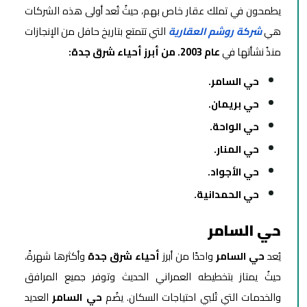
يطمحون في تملك عقار خاص بهم، حيثُ تُعد أولى هذه الشركات
هي
شركة روشم العقارية
التي تتمتع بتاريخ حافل من الإنجازات
منذُ نشأتها في
عام 2003. من أبرز أحياء شرق جدة:
حي السامر.
حي بريمان.
حي الواحة.
حي المنار.
حي الأجواد.
حي الحمدانية.
حي السامر
يُعد
حي السامر
واحدًا من أبرز
أحياء شرق جدة
وأكثرها شهرةً،
حيثُ يمتاز بتخطيطه العمراني الحديث وتوفر جميع المرافق
والخدمات التي تُلبي احتياجات السكان. يضُم
حي السامر
العديد