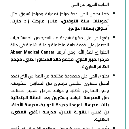
الحاجة للخروج من الحي.
كما يضمن الحي عدة مراكز تموينية ومراكز تسوق مثل
تموينات سلة التوفيق، هايبر ماركت زاد مارت،
أسواق بسمة التوفير.
يقع الحي على مقربة شديدة من العديد من المستشفيات
للحصول على خدمة طبية متكاملة ورعاية شاملة في حالة
الطوارئ لَقَدَّرَ الله، ومن أبرزها
Abeer Medical Center
مركز العبير الطبي، مجمع خالد المتطور الطبي، مجمع
الظافر الطبي 2.
يحتوي الحي على مجموعة مختلفة من المدارس التي تُقدم
أفضل مستوى تعليمي مرموق من المدارس الحكومية،
وحتى المدارس الأهلية والدولية، لمراحل التعليم المختلفة
مثل
المدرسة الواحد وعشرون بعد المائة الابتدائية
بنات، مدرسة الورود الجديدة الدولية، مدرسة الأحنف
بن قيس الثانوية للبنين، مدرسة الأفق المضيء
الاهلية.
يضُم حي السامر عدد كبير من المطاعم الشهية التي تُقدم