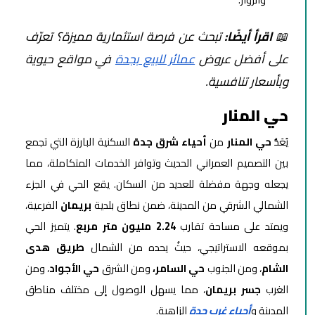
📖
اقرأ أيضًا:
تبحث عن فرصة استثمارية مميزة؟ تعرّف
على أفضل عروض
عمائر للبيع بجدة
في مواقع حيوية
وبأسعار تنافسية.
حي المنار
يُعَدُّ
حي المنار
من
أحياء شرق جدة
السكنية البارزة التي تجمع
بين التصميم العمراني الحديث وتوافر الخدمات المتكاملة، مما
يجعله وجهة مفضلة للعديد من السكان. يقع الحي في الجزء
الشمالي الشرقي من المدينة، ضمن نطاق بلدية
بريمان
الفرعية،
ويمتد على مساحة تقارب
2.24 مليون متر مربع
. يتميز الحي
بموقعه الاستراتيجي، حيثُ يحده من الشمال
طريق هدى
الشام
، ومن الجنوب
حي السامر،
ومن الشرق
حي الأجواد
، ومن
الغرب
جسر بريمان
، مما يسهل الوصول إلى مختلف مناطق
المدينة و
أحياء غرب جدة
الزاهية.