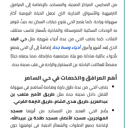
من المدارس، المراكز الصحية، والمساجد، بالإضافة إلى المرافق
الترفيهية والأسواق التجارية التي تجعل الحياة اليومية أكثر
سهولة وراحة. كما يتميز الحي بتنوع خيارات السكن به، حيثُ تتوفر
به الوحدات السكنية المتوسطة والفاخرة بأسعار تناسب مختلف
الفئات. كما يقترب الحي من عدة أحياء شهيرة مثل
حي البلد
الذي يُعد أشهر وأعرق
أحياء وسط جدة
. إضافةً إلى أن الحي يتمتع
بأجواء عائلية هادئة مع بيئة مجتمعية مترابطة، مما يجعله خيارًا
مفضلاً للعائلات الباحثة عن الاستقرار والراحة في قلب مدينة جدة.
أهم المرافق والخدمات في حي السامر
يقترب الحي من عدة طرق بارزة وهامة تُساهم في سهولة
التنقل داخل مدينة جدة مثل
طريق الأمير متعب بن
عبدالعزيز، طريق هدى الشام، طريق النزهة الفرعي.
يضُم الحي العديد من المساجد من أبرزها
مسجد
المهاجرين، مسجد الأنصار، مسجد طلحة بن عبيدالله،
لإقامة جميع الصلوات والشعائر الدينية في توقيتها دون