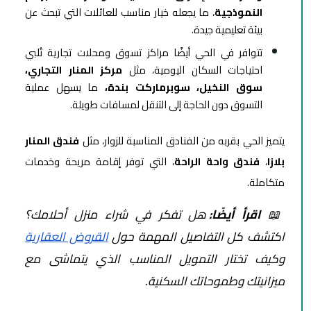
النموذجية
، ما يجعله خيار مناسب للعائلات التي تبحث عن
بيئة تعليمية جيدة.
تتوافر في الحي أيضًا مراكز تسوق ومحلات تجارية تُلبي
احتياجات السكان اليومية، مثل
مركز المنار التجاري،
سوق النخيل، سوبرماركت بندة،
ما يسهل عملية
التسوق دون الحاجة إلى التنقل لمسافات طويلة.
يتميز الحي بقربه من الفنادق المناسبة للزوار، مثل
فندق المنار
بلازا
،
فندق واحة الراحة
، التي توفر إقامة مريحة وخدمات
متكاملة.
📖
اقرأ أيضًا:
هل تفكر في شراء منزل أحلامك؟
اكتشف كل التفاصيل المهمة حول
القروض العقارية
وكيف تختار التمويل المناسب الذي يتماشى مع
ميزانيتك وطموحاتك السكنية.