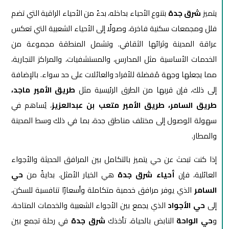
يتميز
شرق جدة
بتنوع الأحياء بداخله، بدءً من الأحياء الراقية التي تضم
فلل ومجمعات سكنية فاخرة، وصولًا إلى الأحياء الشعبية التي تعكس
عراقة المدينة وثرائها الثقافي. وتشمل المنطقة مجموعة من
الخدمات الأساسية مثل المدارس، والمستشفيات، والمراكز التجارية،
مما يجعلها وجهة مُفضلة للأفراد والعائلات على حد سواء. بالإضافة
إلى ذلك، فإن قربها من الطرق الرئيسية مثل
طريق الأمير ماجد،
طريق السامر، طريق الأمير متعب بن عبدالعزيز
، يُساهم في
سهولة الوصول إلى مختلف مناطق جدة، بما في ذلك وسط المدينة
والمطار.
إذا كنت تبحث عن حي يتميز بالتكامل بين المرافق الحديثة والأجواء
العائلية، فإن
أحياء شرق جدة
هي الخيار الأمثل. بدايةً من
حي
السامر
الذي يوفر مرافق خدمية متكاملة وأسعارًا تنافسية للسكن،
إلى
حي الأجواد
الذي يجمع بين الأجواء الشعبية والخدمات المتاحة،
و
حي الواحة
النابض بالحياة، تأخذك
شرق جدة
في رحلة تجمع بين