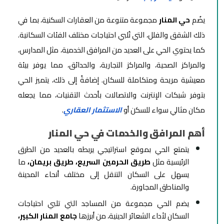
يضُم
حي المنار
مجموعة متنوعة من العقارات السكنية، بما في
ذلك الشقق والفلل، التي تُلبي احتياجات مختلف الفئات السكانية.
كما يحتوي الحي على العديد من المرافق الخدمية، مثل المدارس،
والمراكز الصحية، والمراكز التجارية، والحدائق، مما يوفر بيئة
معيشية مريحة ومتكاملة للسكان. إضافةً إلى ذلك، يتميز الحي
بتوفر شبكات الإنترنت والاتصالات بأحدث التقنيات، مما يجعله
مكان مثالي سواء للسكن أو
الاستثمار العقاري
.
أهم المرافق والخدمات في حي المنار
يتمتع الحي بموقع استراتيجي يربطه بالعديد من الطرق
الرئيسية مثل
طريق الحرمين السريع، طريق بريمان،
ما
يسهل على السكان التنقل إلى مختلف أنحاء المدينة
والمناطق المجاورة.
يضم الحي مجموعة من المساجد التي تلبي احتياجات
السكان لأداء الشعائر الدينية، من أبرزها
جامع المنار الكبير،