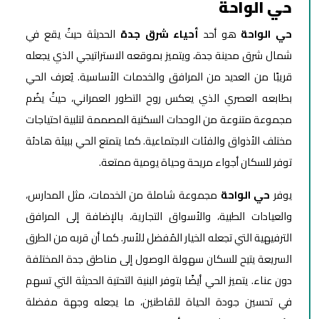
حي الواحة
حي الواحة
هو أحد
أحياء شرق جدة
الحديثة حيثُ يقع في
شمال شرق مدينة جدة، ويتميز بموقعه الاستراتيجي الذي يجعله
قريبًا من العديد من المرافق والخدمات الأساسية. يُعرف الحي
بطابعه العصري الذي يعكس روح التطور العمراني، حيثُ يضُم
مجموعة متنوعة من الوحدات السكنية المصممة لتلبية احتياجات
مختلف الأذواق والفئات الاجتماعية. كما يتمتع الحي ببيئة هادئة
توفر للسكان أجواء مريحة وحياة يومية ممتعة.
يوفر
حي الواحة
مجموعة شاملة من الخدمات، مثل المدارس،
والعيادات الطبية، والأسواق التجارية، بالإضافة إلى المرافق
الترفيهية التي تجعله الخيار المُفضل للأسر. كما أن قربه من الطرق
السريعة يتيح للسكان سهولة الوصول إلى مناطق جدة المختلفة
دون عناء. يتميز الحي أيضًا بتوفر البنية التحتية الحديثة التي تسهم
في تحسين جودة الحياة للقاطنين، ما يجعله وجهة مفضلة