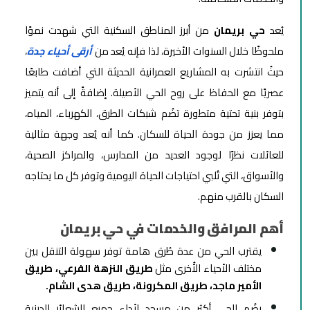
يُعد
حي بريمان
من أبرز المناطق السكنية التي شهدت نموًا
ملحوظًا خلال السنوات الأخيرة، لذا فإنه يُعد من
أرقى أحياء جدة
،
حيثُ انتشرت به المشاريع العمرانية الحديثة التي أضافت طابعًا
عصريًا مع الحفاظ على روح الحي الأصيلة. إضافةً إلى أنه يتميز
بتوفر بنية تحتية متطورة تضُم شبكات الطرق، الكهرباء، المياه،
مما يعزز من جودة الحياة للسكان. كما أنه يُعد وجهة مثالية
للعائلات نظرًا لوجود العديد من المدارس، والمراكز الصحية،
والأسواق، التي تُلبي احتياجات الحياة اليومية وتوفر كل ما يحتاجه
السكان بالقرب منهم.
أهم المرافق والخدمات في حي بريمان
يقترب الحي من عدة طُرق هامة توفر سهولة التنقل بين
مختلف الأحياء الأُخرى مثل
طريق النزهة الفرعي، طريق
الأمير ماجد، طريق المكرونة، طريق هدى الشام.
يضُم الحي أكثر من مسجد لأداء جميع الشعائر الدينية