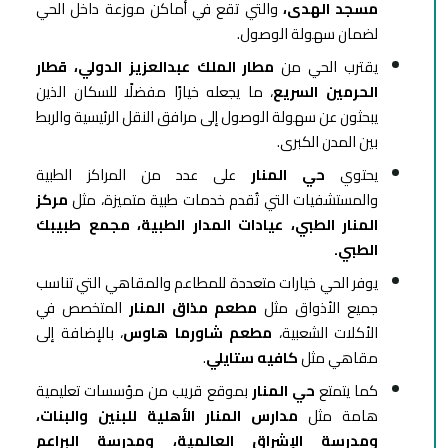
مسجد الهدى،
والتي تقع في أماكن موزعة داخل الحي
لضمان سهولة الوصول.
يقترب الحي من
مطار الملك عبدالعزيز الدولي، قطار
الحرمين السريع
، ما يجعله خيارًا مفضلًا للسكان الذين
يبحثون عن سهولة الوصول إلى مرافق النقل الرئيسية والربط
بين المدن الكبرى.
يحتوي
حي المنار
على عدد من المراكز الطبية
والمستشفيات التي تُقدم خدمات طبية متميزة، مثل
مركز
المنار الطبي، عيادات المدار الطبية، مجمع طبيبك
الطبي.
يوفر الحي خيارات متعددة للمطاعم والمقاهي التي تناسب
جميع الأذواق مثل
مطعم مذاق المنار
المتخصص في
الأكلات الشعبية،
مطعم شاورما هاوس
، بالإضافة إلى
مقاهي مثل
كافيه ستايلي
.
كما يتمتع
حي المنار
بموقع قريب من مؤسسات تعليمية
هامة مثل
مدارس المنار الأهلية للبنين والبنات،
ومدرسة الإشراق العالمية، ومدرسة البراعم