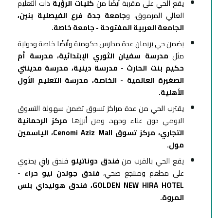
يقع الحي على مقربة أيضًا من
كليات الرؤية
ذات التعليم
العالي المرموق، و
جامعة جدة فرع الفيصلية بنين،
الجامعة العربية المفتوحة - جامعة خاصة.
يضمن حي بريمان عدة مدارس حكومية وأيضًا خاصة ودولية
مثل
مدرسة سفيان الثوري الإبتدائية، مدرسة أم
حكيم بنت الحارث - مدرسة دينية، مدرسة مدينتي
الصغيرة العالمية - الخاصة، مدرسة التعليم الأول
الأهلية.
يقترب الحي من عدة مراكز تسوق تضمن سهولة التسوق
اليومي دون عناء وجهد، ومن أبرزها
مركز الرحمانية
التجاري، مركز تسوق Cenomi Aziz Mall، الياسمين
مول.
يقع الحي بالقرب من
فندق دوناتيلو
فندق راقٍ يحتوي
على مطعم ومنتجع صحي،
فندق جولدن نيو حراء -
GOLDEN NEW HIRA HOTEL، فندق هوليداي بلس
المروة.