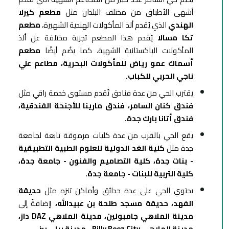
أشهى الأطباق من مختلف البلدان مثل
مطعم كيرلا
الهندي
الذي يُقدم ألذ المأكولات الهندية الشهيرة،
مطعم
تكا مسالا
يُقدم هذا المطعم تجربة مختلفة عن ألذ
المأكولات الباكستانية الشهية، كما يضُم أيضًا
مطعم
أسماك عمو رياض للمأكولات البحرية، مطاعم علي
ناجي الحربي للكباب.
يقترب الحي من عدة فنادق تُقدم مستوى خدمة راقي مثل
فندق كنان السامر، فندق مارينا للأجنحة الفندقية،
فندق أتانا بارك جدة.
يقع الحي بالقرب من عدة كليات مرموقة تابعة لجامعة
جدة مثل
كلية الغد الدولية للعلوم الطبية التطبيقية
- بنات جدة، كلية التصاميم والفنون - جامعة جدة،
كلية التربية للبنات - جامعة جدة.
يحتوي الحي على عدة حدائق وأماكن تنزه مثل
حديقة
الفهد، حديقة مسجد طلحة بن عبيدالله، إ
ضافةً إلى
مدينة الملاهي جامبولين، مدينة الملاهي DAZ داز،
مدينة الملاهي Billy Beez City - مدينة بيلي بيز.