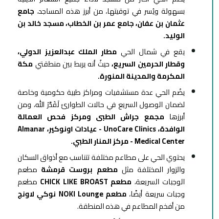
بسهولة ويُسر في توقيتها، من أبرز هذه المساجد،
جامع
عثمان بن عفان، جامع عمر بن الخطاب، مسجد خالد بن
الوليد.
يقع في شمال الحي
مطار الملك عبدالعزيز الدولي،
وقطار الحرمين السريع،
حيثُ أنه
يربط بين منطقتي
مكة
المكرمة والمدينة المنورة.
يضُم الحي عدة مستشفيات ومراكز طبية حكومية وخاصة
لضمان الوصول السريع في حالات الطوارئ لَقَدَّرَ الله، ومن
أبرزها
مجمع جراش الطبى ومركز فحص العمالة
الوافدة، UnoCare Clinics - عيادات اونوكير، Almanar
Medical Center - مركز المنار الطبي.
يحتوي الحي على مطاعم مختلفة تتناسب مع أذواق السكان
والزوار المختلفة مثل
مطعم بروست قرمشة
مطعم
الوجبات السريعة،
مطعم CHICK LIKE BROAST
مطعم
وجبات سريعة أيضًا،
مطعم NOKI Lounge نوكي لاونج
من أفخم المطاعم في هذه المنطقة.