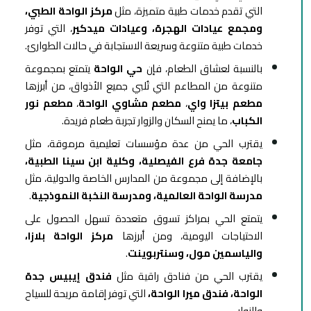
التي تقدم خدمات طبية متميزة، مثل
مركز الواحة الطبي،
ومجمع عيادات الهجرة، وعيادات ميدكير
، التي توفر
خدمات طبية متنوعة وسريعة الاستجابة في حالات الطوارئ.
بالنسبة لعشاق الطعام، فإن
حي الواحة
يتمتع بمجموعة
متنوعة من المطاعم التي تُلبي جميع الأذواق، من أبرزها
مطعم بيتزا واي
،
مطعم مشاوي الواحة
،
مطعم نور
الكباب
، ما يمنح السكان والزوار تجربة طعام فريدة.
يقترب الحي من عدة مؤسسات تعليمية مرموقة، مثل
جامعة جدة فرع الفيصلية، وكلية ابن سينا الطبية،
بالإضافة إلى مجموعة من المدارس الخاصة والدولية، مثل
مدرسة الواحة العالمية، ومدرسة النخبة النموذجية
.
يتمتع الحي بمراكز تسوق متعددة تسهل الحصول على
الاحتياجات اليومية، ومن أبرزها
مركز الواحة بلازا،
والياسمين مول، وسنتربوينت
.
يقترب الحي من فنادق راقية مثل
فندق إيبيس جدة
الواحة، فندق ميرا الواحة،
التي توفر إقامة مريحة للسياح
والزوار.