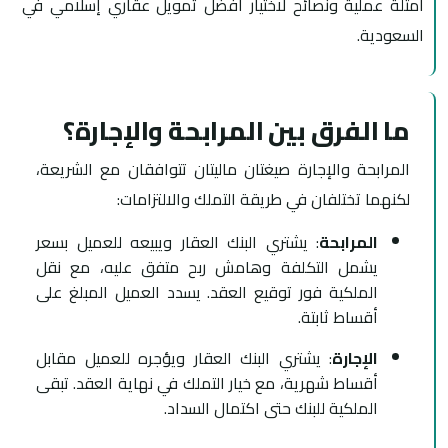
أمثلة عملية ونصائح لاختيار أفضل تمويل عقاري إسلامي في
السعودية.
ما الفرق بين المرابحة والإجارة؟
المرابحة والإجارة صيغتان ماليتان تتوافقان مع الشريعة،
لكنهما تختلفان في طريقة التملك والالتزامات:
المرابحة
: يشتري البنك العقار ويبيعه للعميل بسعر
يشمل التكلفة وهامش ربح متفق عليه، مع نقل
الملكية فور توقيع العقد. يسدد العميل المبلغ على
أقساط ثابتة.
الإجارة
: يشتري البنك العقار ويؤجره للعميل مقابل
أقساط شهرية، مع خيار التملك في نهاية العقد. تبقى
الملكية للبنك حتى اكتمال السداد.