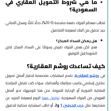
ما هي شروط التمويل العقاري في
السعودية؟
تتطلب معظم البنوك دفعة مقدمة (5-20%)، دخلًا ثابتًا، وسجل ائتماني
جيد. تحقق من البنك لمعرفة التفاصيل.
هل يمكن السداد المبكر؟
نعم، لكن بعض البنوك تفرض رسومًا على السداد المبكر. قارن
الشروط قبل التوقيع.
كيف تساعدك روشم العقارية؟
في
روشم العقارية
، نقدم استشارات متخصصة لاختيار أفضل تمويل
عقاري إسلامي يناسب ميزانيتك وأهدافك. سواء كنت تفضل المرابحة
للملكية الفورية أو الإجارة للمرونة، نحن هنا لتوجيهك نحو أفضل
العروض من البنوك السعودية.
تواصل معنا
اليوم لمعرفة المزيد عن
مشاريعنا مثل
درب الحرمين 1
و2
، أو اطلب استشارة مجانية لتحقيق