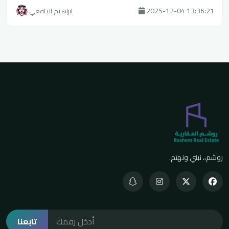
2025-12-04 13:36:21
ابراهيم اليافعي
روشم،، نبني ونهتم.
تابعنا