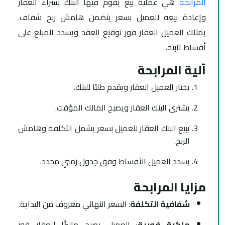
المرابحة
هي عملية بيع يقوم فيها البنك بشراء العقار
وإعادة بيعه للعميل بسعر يتضمن هامش ربح شفاف.
يمتلك العميل العقار فور توقيع العقد ويسدد المبلغ على
أقساط ثابتة.
آلية المرابحة
يختار العميل العقار ويقدم طلبًا للبنك.
يشتري البنك العقار ويصبح المالك المؤقت.
يبيع البنك العقار للعميل بسعر يشمل التكلفة وهامش
الربح.
يسدد العميل الأقساط وفق جدول زمني محدد.
مزايا المرابحة
شفافية التكلفة
: السعر النهائي معروف من البداية.
ملكية فورية
: العميل يصبح مالكًا للعقار فور