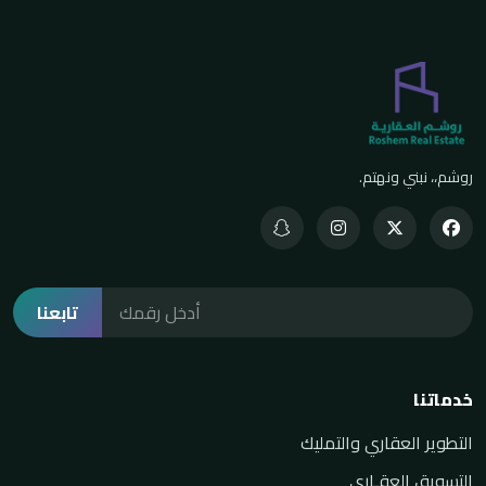
روشم،، نبني ونهتم.
تابعنا
خدماتنا
التطوير العقاري والتمليك
التسويق العقـاري