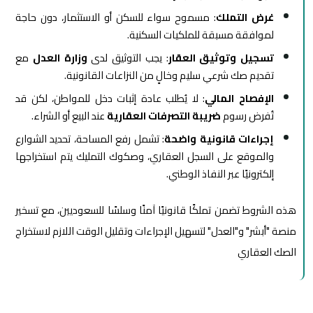
غرض التملك
: مسموح سواء للسكن أو الاستثمار، دون حاجة
لموافقة مسبقة للملكيات السكنية.
تسجيل وتوثيق العقار
: يجب التوثيق لدى
وزارة العدل
مع
تقديم صك شرعي سليم وخالٍ من النزاعات القانونية.
الإفصاح المالي
: لا يُطلب عادة إثبات دخل للمواطن، لكن قد
تُفرض رسوم
ضريبة التصرفات العقارية
عند البيع أو الشراء.
إجراءات قانونية واضحة
: تشمل رفع المساحة، تحديد الشوارع
والموقع على السجل العقاري، وصكوك التمليك يتم استخراجها
إلكترونيًا عبر النفاذ الوطني.
هذه الشروط تضمن تملكًا قانونيًا آمنًا وسلسًا للسعوديين، مع تسخير
منصة "أبشر" و"العدل" لتسهيل الإجراءات وتقليل الوقت اللازم لاستخراج
الصك العقاري