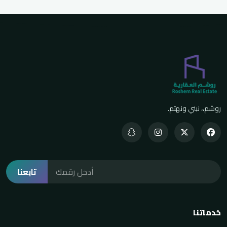
روشم،، نبني ونهتم.
تابعنا
خدماتنا