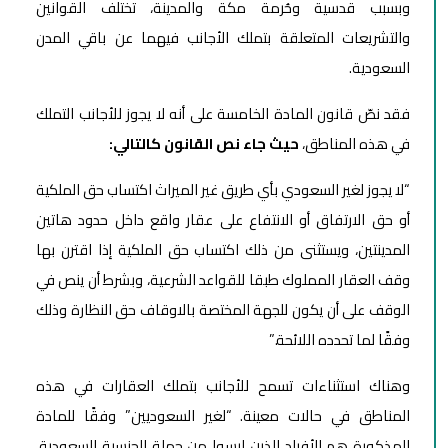
وبسبب قدسية وحُرمة مكة والمدينة، تختلف القوانين
والتشريعات المتعلقة بتملك الأجانب فيهما عن باقي المدن
السعودية.
فقد نصّ قانون المادة الخامسة على أنه لا يجوز للأجانب التملك
في هذه المناطق،
حيث جاء نص القانون كالتالي:
“لا يجوز لغير السعودي بأي طريق غير الميراث اكتساب حق الملكية
أو حق الارتفاق أو الانتفاع على عقار واقع داخل حدود هاتين
المدينتين، ويستثنى من ذلك اكتساب حق الملكية إذا اقترن بها
وقف العقار المملوك طبقا للقواعد الشرعية، وبشرط أن ينص في
الوقف على أن يكون للجهة المختصة بالاوقاف حق النظارة وذلك
وفقًا لما تحدده اللائحة.”
وهناك استثناءات تسمح للأجانب بتملك العقارات في هذه
المناطق في حالات معينة. “لغير السعوديين” وفقًا للمادة
المذكورة هم الأفراد الذين ليسوا من حملة الجنسية السعودية،